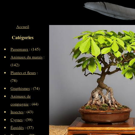
Accueil
Catégories
Passereaux
: (145)
Animaux du marais
:
(142)
Plantes et fleurs
:
(78)
Graphismes
: (74)
Animaux de
compagnie
: (44)
Insectes
: (43)
Cygnes
: (39)
Équidés
: (37)