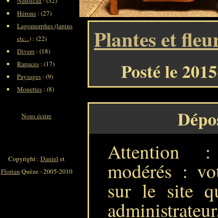
Nausicaa
: (32)
Hérons
: (27)
Lagomorphes (lapins
Plantes et fleu
etc...)
: (22)
Divers
: (18)
Posté le 201
Rapaces
: (17)
Paysages
: (9)
Mouettes
: (8)
Dépo
Nous écrire
Attention 
Copyright :
Daniel
et
modérés : vot
Florian
Quèze - 2005-2010
sur le site q
administrateur